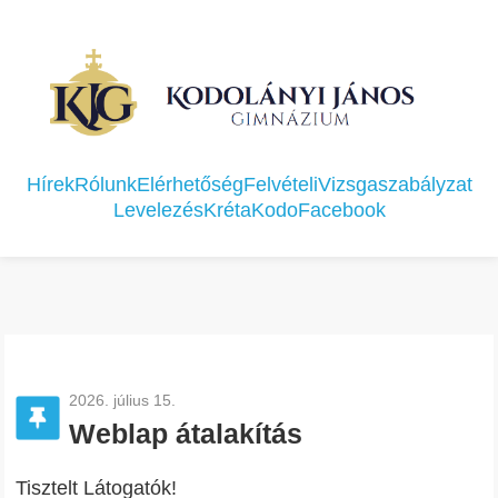
Hírek
Rólunk
Elérhetőség
Felvételi
Vizsgaszabályzat
Levelezés
Kréta
KodoFacebook
2026. július 15.
Weblap átalakítás
Tisztelt Látogatók!