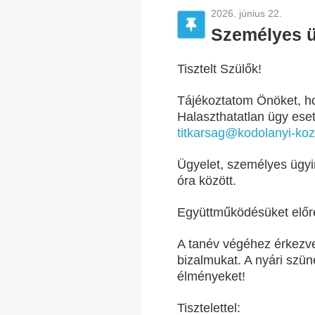
2026. június 22.
Személyes ü
Tisztelt Szülők!
Tájékoztatom Önöket, ho
Halaszthatatlan ügy ese
titkarsag@kodolanyi-koz
Ügyelet, személyes ügyin
óra között.
Együttműködésüket előr
A tanév végéhez érkezv
bizalmukat. A nyári szün
élményeket!
Tisztelettel: