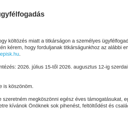
gyfélfogadás
gy költözés miatt a titkárságon a személyes ügyfélfogad
tén kérem, hogy forduljanak titkárságunkhoz az alábbi e
episk.hu
.
tézés: 2026. július 15-től 2026. augusztus 12-ig szerd
e is köszönöm.
e szeretném megköszönni egész éves támogatásukat, e
etre kívánok Önöknek sok pihenést, feltöltődést és csal