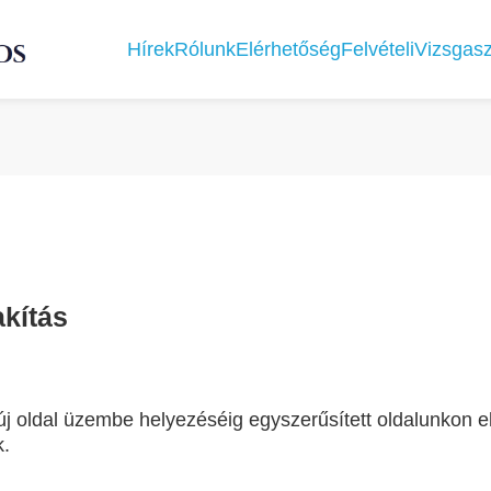
Hírek
Rólunk
Elérhetőség
Felvételi
Vizsgasz
kítás
j oldal üzembe helyezéséig egyszerűsített oldalunkon 
k.