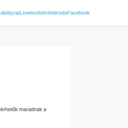
abályzat
Levelezés
Kréta
KodoFacebook
elérhetők maradnak a